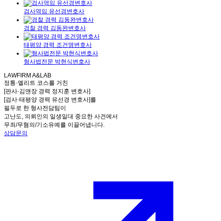
검사역임 유선경변호사
경찰 경력 김동완변호사
태평양 경력 조건명변호사
형사법전문 박현식변호사
LAWFIRM A&LAB
정통·엘리트 코스를 거친
[판사·김앤장 경력 정지훈 변호사]
[검사·태평양 경력 유선경 변호사]를
필두로 한 형사전담팀이
고난도, 의뢰인의 일생일대 중요한 사건에서
무죄/무혐의/기소유예를 이끌어냅니다.
상담문의