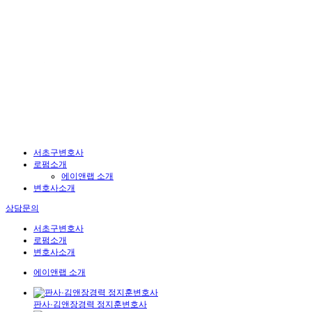
서초구변호사
로펌소개
에이앤랩 소개
변호사소개
상담문의
서초구변호사
로펌소개
변호사소개
에이앤랩 소개
판사·김앤장경력 정지훈변호사