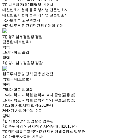
前) 법무법인(유) 태평양 변호사
대한변호사협회 등록 형사법 전문변호사
대한변호사협회 등록 가사법 전문변호사
국가보훈부 고문변호사
국가보훈부 민간위탁관리위원회 위원
前) 경기남부경찰청 경찰
김동완 대표변호사
학력
고려대학교 졸업
경력
前) 경기남부경찰청 경찰
한국투자증권 경력 금융법 전담
박현식 대표변호사
학력
고려대학교 법학과
고려대학교 대학원 법학과 석사 졸업(금융법)
고려대학교 대학원 법학과 박사 수료(금융법)
제52회 사법시험 합격(2010년)
제43기 사법연수원 수료
경력
前) 서울중앙지방검찰청 법무관
前) 수원지검 안산지청 검사직무대리(2013년)
前) 대한법률구조공단 춘천지부 영월출장소 법무관
前) 한국투자증권 변호사