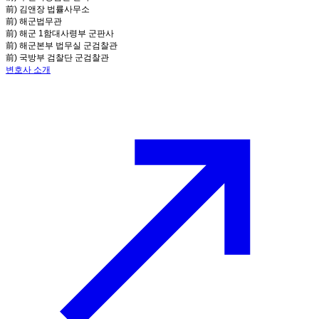
前) 김앤장 법률사무소
前) 해군법무관
前) 해군 1함대사령부 군판사
前) 해군본부 법무실 군검찰관
前) 국방부 검찰단 군검찰관
변호사 소개