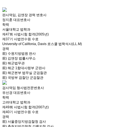
판사역임, 김앤장 경력 변호사
정지훈 대표변호사
학력
서울대학교 법학과
제47회 사법시험 합격(2005년)
제37기 사법연수원 수료
University of Califonia, Davis 로스쿨 법학석사(LL.M)
경력
前) 수원지방법원 판사
前) 김앤장 법률사무소
前) 해군법무관
前) 해군 1함대사령부 군판사
前) 해군본부 법무실 군검찰관
前) 국방부 검찰단 군검찰관
검사역임 형사법전문변호사
유선경 대표변호사
학력
고려대학교 법학과
제49회 사법시험 합격(2007년)
제40기 사법연수원 수료
경력
前) 서울중앙지방검찰청 검사
前) 춘천지방검찰청 강릉지청 검사