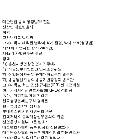
대한변협 등록 행정법/IP 전문
신상민 대표변호사
학력
고려대학교 법학과
고려대학교 대학원 법학과 석사 졸업, 박사 수료(행정법)
제51회 사법시험 합격(2009년)
제42기 사법연수원 수료
경력
前) 춘천지방검찰청 검사직무대리
前) 서울동부지방법원 민사조정위원
前) 산업통상자원부 규제개혁법무과 법무관
前) 방송통신위원회 방송기반총괄과 법무관
고려대학교 혁신·경쟁·규제법(ICR) 센터 정회원
한국지적재산권변호사협회(KIPLA) 정회원
동아시아행정법학회 정회원
한국행정판례연구회 정회원
한국행정법학회 정회원
롯데홈쇼핑 시청자위원회 위원
전력거래소 규칙개정실무협의회 위원
산업통상자원부 고문 변호사
대한변호사협회 등록 행정법 전문변호사
대한변호사협회 등록 지적재산권법 전문변호사
고려대학교 법학전문대학원 겸임교수