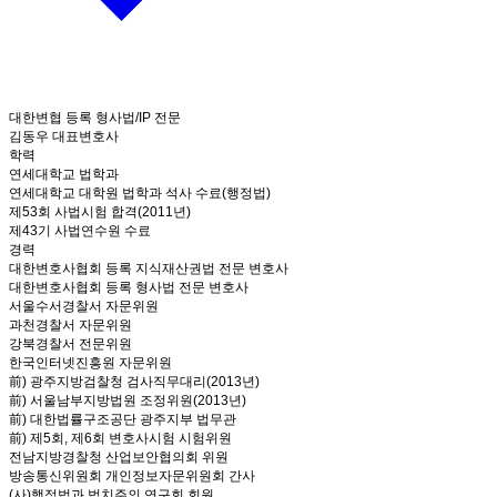
대한변협 등록 형사법/IP 전문
김동우 대표변호사
학력
연세대학교 법학과
연세대학교 대학원 법학과 석사 수료(행정법)
제53회 사법시험 합격(2011년)
제43기 사법연수원 수료
경력
대한변호사협회 등록 지식재산권법 전문 변호사
대한변호사협회 등록 형사법 전문 변호사
서울수서경찰서 자문위원
과천경찰서 자문위원
강북경찰서 전문위원
한국인터넷진흥원 자문위원
前) 광주지방검찰청 검사직무대리(2013년)
前) 서울남부지방법원 조정위원(2013년)
前) 대한법률구조공단 광주지부 법무관
前) 제5회, 제6회 변호사시험 시험위원
전남지방경찰청 산업보안협의회 위원
방송통신위원회 개인정보자문위원회 간사
(사)행정법과 법치주의 연구회 회원