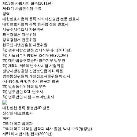
제53회 사법시험 합격(2011년)
제43기 사법연수원 수료
경력
대한변호사협회 등록 지식재산권법 전문 변호사
대한변호사협회 등록 형사법 전문 변호사
서울수서경찰서 자문위원
과천경찰서 자문위원
강북경찰서 전문위원
한국인터넷진흥원 자문위원
前) 광주지방검찰청 검사직무대리(2013년)
前) 서울남부지방법원 조정위원(2013년)
前) 대한법률구조공단 광주지부 법무관
前) 제5회, 제6회 변호사시험 시험위원
전남지방경찰청 산업보안협의회 위원
방송통신위원회 개인정보자문위원회 간사
(사)행정법과 법치주의 연구회 회원
前) 방송통신위원회 법무관
前) 법무법인 KCL 변호사
前) 법무법인 태림 파트너변호사
대한변협 등록 행정법/IP 전문
신상민 대표변호사
학력
고려대학교 법학과
고려대학교 대학원 법학과 석사 졸업, 박사 수료(행정법)
제51회 사법시험 합격(2009년)